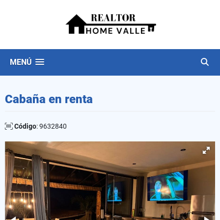
MENÚ
Cabaña en renta
Código
: 9632840