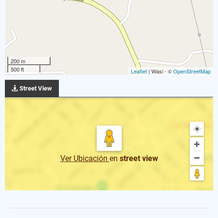
200 m
500 ft
Leaflet
| Wasi - ©
OpenStreetMap
Street View
Ver Ubicación
en
street view