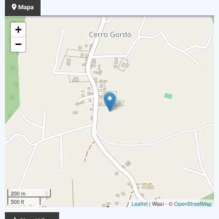
Mapa
+
−
200 m
500 ft
Leaflet
| Wasi - ©
OpenStreetMap