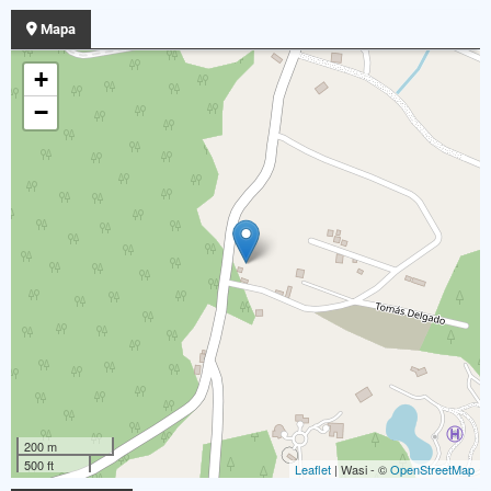
Mapa
+
−
200 m
500 ft
Leaflet
| Wasi - ©
OpenStreetMap