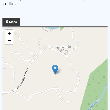
aire libre.
Mapa
+
−