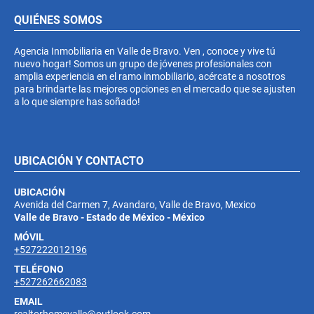
QUIÉNES SOMOS
Agencia Inmobiliaria en Valle de Bravo. Ven , conoce y vive tú
nuevo hogar! Somos un grupo de jóvenes profesionales con
amplia experiencia en el ramo inmobiliario, acércate a nosotros
para brindarte las mejores opciones en el mercado que se ajusten
a lo que siempre has soñado!
UBICACIÓN Y CONTACTO
UBICACIÓN
Avenida del Carmen 7, Avandaro, Valle de Bravo, Mexico
Valle de Bravo - Estado de México - México
MÓVIL
+527222012196
TELÉFONO
+527262662083
EMAIL
realtorhomevalle@outlook.com