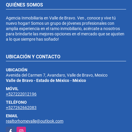
QUIÉNES SOMOS
Agencia Inmobiliaria en Valle de Bravo. Ven , conoce y vive tú
nuevo hogar! Somos un grupo de jóvenes profesionales con
amplia experiencia en el ramo inmobiliario, acércate a nosotros
para brindarte las mejores opciones en el mercado que se ajusten
a lo que siempre has soñado!
UBICACIÓN Y CONTACTO
UBICACIÓN
Avenida del Carmen 7, Avandaro, Valle de Bravo, Mexico
Valle de Bravo - Estado de México - México
MÓVIL
+527222012196
TELÉFONO
+527262662083
EMAIL
realtorhomevalle@outlook.com
Facebook
Instagram