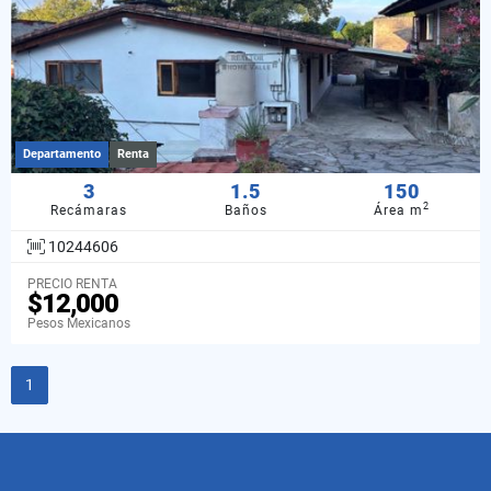
Departamento
Renta
3
1.5
150
2
Recámaras
Baños
Área m
10244606
PRECIO RENTA
$12,000
Pesos Mexicanos
1