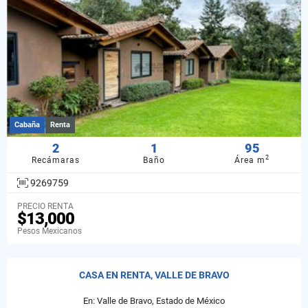
Cabaña
Renta
2
1
95
2
Recámaras
Baño
Área m
9269759
PRECIO RENTA
$13,000
Pesos Mexicanos
CASA EN RENTA, VALLE DE BRAVO
En: Valle de Bravo, Estado de México