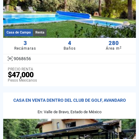
Casa de Campo
Renta
3
4
280
2
Recámaras
Baños
Área m
9068656
PRECIO RENTA
$47,000
Pesos Mexicanos
CASA EN VENTA DENTRO DEL CLUB DE GOLF, AVANDARO
En: Valle de Bravo, Estado de México