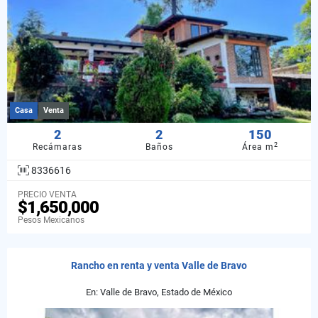
Casa
Venta
2
2
150
2
Recámaras
Baños
Área m
8336616
PRECIO VENTA
$1,650,000
Pesos Mexicanos
Rancho en renta y venta Valle de Bravo
En: Valle de Bravo, Estado de México