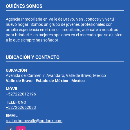
QUIÉNES SOMOS
Agencia Inmobiliaria en Valle de Bravo. Ven , conoce y vive tú
nuevo hogar! Somos un grupo de jóvenes profesionales con
amplia experiencia en el ramo inmobiliario, acércate a nosotros
para brindarte las mejores opciones en el mercado que se ajusten
a lo que siempre has soñado!
UBICACIÓN Y CONTACTO
UBICACIÓN
Avenida del Carmen 7, Avandaro, Valle de Bravo, Mexico
Valle de Bravo - Estado de México - México
MÓVIL
+527222012196
TELÉFONO
+527262662083
EMAIL
realtorhomevalle@outlook.com
Facebook
Instagram