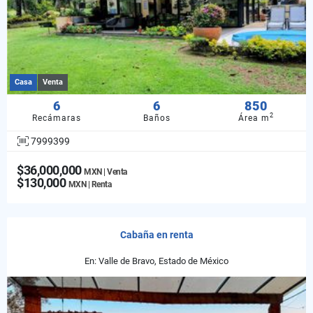
Casa
Venta
6
6
850
2
Recámaras
Baños
Área m
7999399
$36,000,000
MXN | Venta
$130,000
MXN | Renta
Cabaña en renta
En: Valle de Bravo, Estado de México