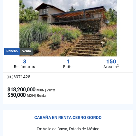
Rancho
Venta
3
1
150
2
Recámaras
Baño
Área m
6971428
$18,200,000
MXN | Venta
$50,000
MXN | Renta
CABAÑA EN RENTA CERRO GORDO
En: Valle de Bravo, Estado de México