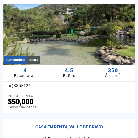
Condominio
Renta
4
4.5
350
2
Recámaras
Baños
Área m
8855126
PRECIO RENTA
$50,000
Pesos Mexicanos
CASA EN RENTA, VALLE DE BRAVO