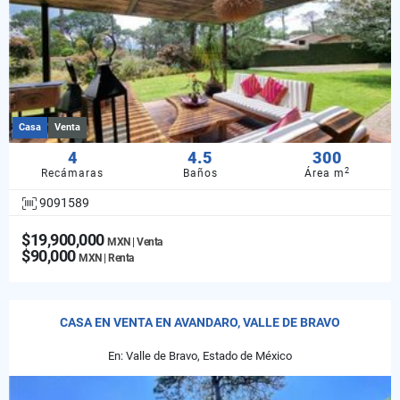
Casa
Venta
4
4.5
300
2
Recámaras
Baños
Área m
9091589
$19,900,000
MXN | Venta
$90,000
MXN | Renta
CASA EN VENTA EN AVANDARO, VALLE DE BRAVO
En: Valle de Bravo, Estado de México