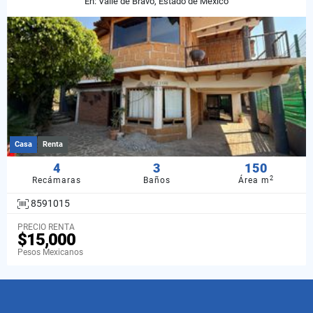
En: Valle de Bravo, Estado de México
Casa
Renta
4
3
150
2
Recámaras
Baños
Área m
8591015
PRECIO RENTA
$15,000
Pesos Mexicanos