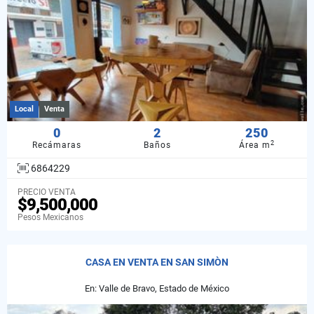
Local
Venta
0
2
250
2
Recámaras
Baños
Área m
6864229
PRECIO VENTA
$9,500,000
Pesos Mexicanos
CASA EN VENTA EN SAN SIMÒN
En: Valle de Bravo, Estado de México