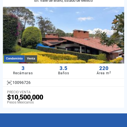
En: Valle de Bravo, Estado de México
Condominio
Venta
3
3.5
220
2
Recámaras
Baños
Área m
10096726
PRECIO VENTA
$10,500,000
Pesos Mexicanos