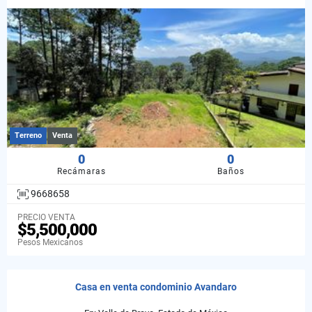
Terreno
Venta
0
0
Recámaras
Baños
9668658
PRECIO VENTA
$5,500,000
Pesos Mexicanos
Casa en venta condominio Avandaro