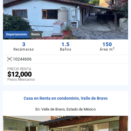
Departamento
Renta
3
1.5
150
2
Recámaras
Baños
Área m
10244606
PRECIO RENTA
$12,000
Pesos Mexicanos
Casa en Renta en condominio, Valle de Bravo
En: Valle de Bravo, Estado de México