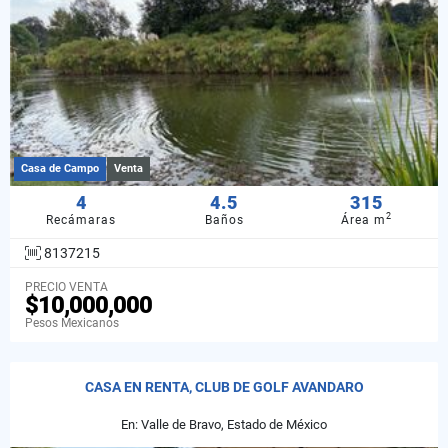
Casa de Campo
Venta
4
4.5
315
2
Recámaras
Baños
Área m
8137215
PRECIO VENTA
$10,000,000
Pesos Mexicanos
CASA EN RENTA, CLUB DE GOLF AVANDARO
En: Valle de Bravo, Estado de México