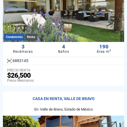
Condominio
Renta
3
4
190
2
Recámaras
Baños
Área m
6883145
PRECIO RENTA
$26,500
Pesos Mexicanos
CASA EN RENTA, VALLE DE BRAVO
En: Valle de Bravo, Estado de México